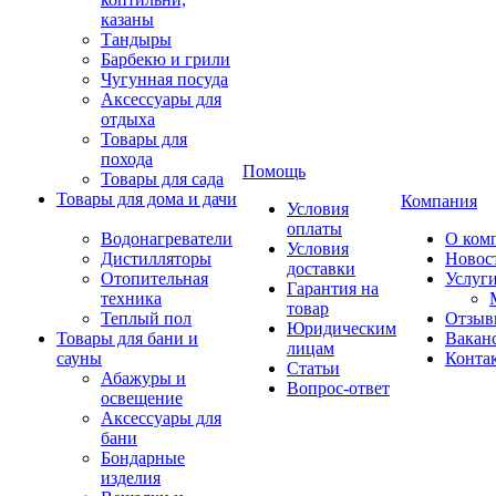
казаны
Тандыры
Барбекю и грили
Чугунная посуда
Аксессуары для
отдыха
Товары для
похода
Помощь
Товары для сада
Товары для дома и дачи
Компания
Условия
оплаты
Водонагреватели
О ком
Условия
Дистилляторы
Новос
доставки
Отопительная
Услуг
Гарантия на
техника
товар
Теплый пол
Отзыв
Юридическим
Товары для бани и
Вакан
лицам
сауны
Конта
Статьи
Абажуры и
Вопрос-ответ
освещение
Аксессуары для
бани
Бондарные
изделия