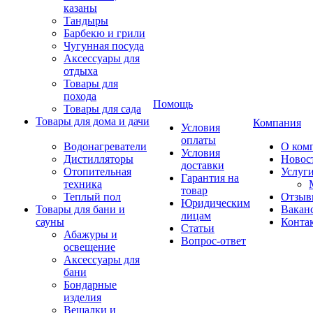
казаны
Тандыры
Барбекю и грили
Чугунная посуда
Аксессуары для
отдыха
Товары для
похода
Помощь
Товары для сада
Товары для дома и дачи
Компания
Условия
оплаты
Водонагреватели
О ком
Условия
Дистилляторы
Новос
доставки
Отопительная
Услуг
Гарантия на
техника
товар
Теплый пол
Отзыв
Юридическим
Товары для бани и
Вакан
лицам
сауны
Конта
Статьи
Абажуры и
Вопрос-ответ
освещение
Аксессуары для
бани
Бондарные
изделия
Вешалки и