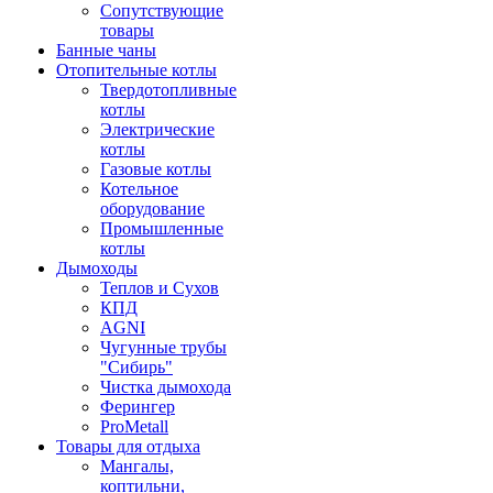
Сопутствующие
товары
Банные чаны
Отопительные котлы
Твердотопливные
котлы
Электрические
котлы
Газовые котлы
Котельное
оборудование
Промышленные
котлы
Дымоходы
Теплов и Сухов
КПД
AGNI
Чугунные трубы
"Сибирь"
Чистка дымохода
Ферингер
ProMetall
Товары для отдыха
Мангалы,
коптильни,