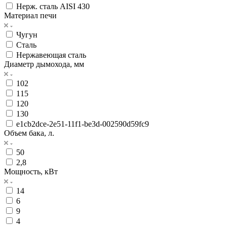
Нерж. сталь AISI 430
Материал печи
Чугун
Сталь
Нержавеющая сталь
Диаметр дымохода, мм
102
115
120
130
e1cb2dce-2e51-11f1-be3d-002590d59fc9
Объем бака, л.
50
2,8
Мощность, кВт
14
6
9
4