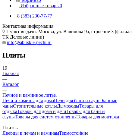
Корзина
0
Избранные товары
0
8 (383) 230-77-77
Контактная информация
Пункт выдачи: Москва, ул. Вавилова 9а, строение 3 (филиал
ТК Деловые линии)
info@sibirskie-pechi.ru
Плиты
19
Главная
—
Каталог
—
Печное и каминное литье
Печи и камины для дома
Печи для бани и сауны
Банные
чаны
Отопительные котлы
Дымоходы
Товары для
отдыха
Товары для дома и дачи
Товары для бани и
сауны
Товары для систем отопления
Товары для монтажа
—
Плиты
Дверцы к печам и каминам
Термостойкие