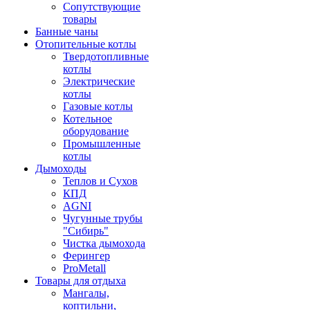
Сопутствующие
товары
Банные чаны
Отопительные котлы
Твердотопливные
котлы
Электрические
котлы
Газовые котлы
Котельное
оборудование
Промышленные
котлы
Дымоходы
Теплов и Сухов
КПД
AGNI
Чугунные трубы
"Сибирь"
Чистка дымохода
Ферингер
ProMetall
Товары для отдыха
Мангалы,
коптильни,