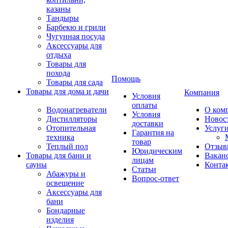
казаны
Тандыры
Барбекю и грили
Чугунная посуда
Аксессуары для
отдыха
Товары для
похода
Помощь
Товары для сада
Товары для дома и дачи
Компания
Условия
оплаты
Водонагреватели
О ком
Условия
Дистилляторы
Новос
доставки
Отопительная
Услуг
Гарантия на
техника
товар
Теплый пол
Отзыв
Юридическим
Товары для бани и
Вакан
лицам
сауны
Конта
Статьи
Абажуры и
Вопрос-ответ
освещение
Аксессуары для
бани
Бондарные
изделия