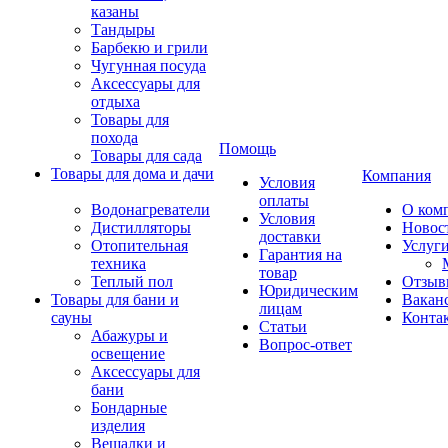
казаны
Тандыры
Барбекю и грили
Чугунная посуда
Аксессуары для
отдыха
Товары для
похода
Помощь
Товары для сада
Товары для дома и дачи
Компания
Условия
оплаты
Водонагреватели
О ком
Условия
Дистилляторы
Новос
доставки
Отопительная
Услуг
Гарантия на
техника
товар
Теплый пол
Отзыв
Юридическим
Товары для бани и
Вакан
лицам
сауны
Конта
Статьи
Абажуры и
Вопрос-ответ
освещение
Аксессуары для
бани
Бондарные
изделия
Вешалки и