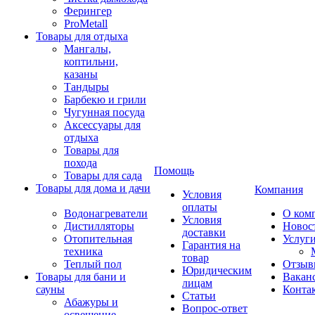
Ферингер
ProMetall
Товары для отдыха
Мангалы,
коптильни,
казаны
Тандыры
Барбекю и грили
Чугунная посуда
Аксессуары для
отдыха
Товары для
похода
Помощь
Товары для сада
Товары для дома и дачи
Компания
Условия
оплаты
Водонагреватели
О ком
Условия
Дистилляторы
Новос
доставки
Отопительная
Услуг
Гарантия на
техника
товар
Теплый пол
Отзыв
Юридическим
Товары для бани и
Вакан
лицам
сауны
Конта
Статьи
Абажуры и
Вопрос-ответ
освещение