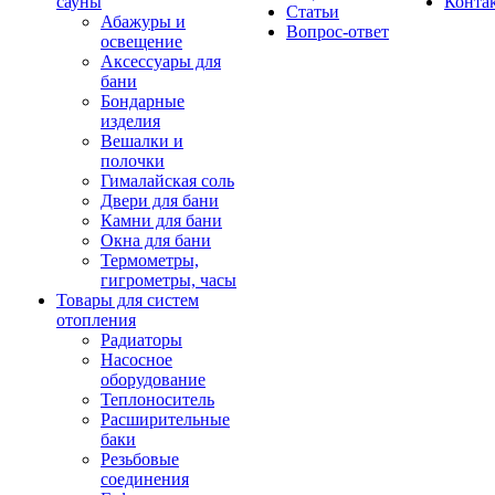
сауны
Конта
Статьи
Абажуры и
Вопрос-ответ
освещение
Аксессуары для
бани
Бондарные
изделия
Вешалки и
полочки
Гималайская соль
Двери для бани
Камни для бани
Окна для бани
Термометры,
гигрометры, часы
Товары для систем
отопления
Радиаторы
Насосное
оборудование
Теплоноситель
Расширительные
баки
Резьбовые
соединения