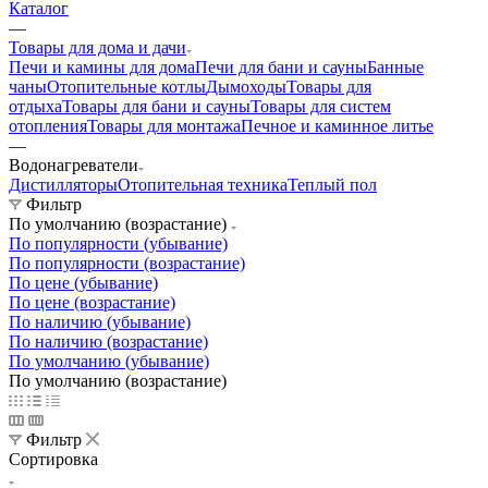
Каталог
—
Товары для дома и дачи
Печи и камины для дома
Печи для бани и сауны
Банные
чаны
Отопительные котлы
Дымоходы
Товары для
отдыха
Товары для бани и сауны
Товары для систем
отопления
Товары для монтажа
Печное и каминное литье
—
Водонагреватели
Дистилляторы
Отопительная техника
Теплый пол
Фильтр
По умолчанию (возрастание)
По популярности (убывание)
По популярности (возрастание)
По цене (убывание)
По цене (возрастание)
По наличию (убывание)
По наличию (возрастание)
По умолчанию (убывание)
По умолчанию (возрастание)
Фильтр
Сортировка