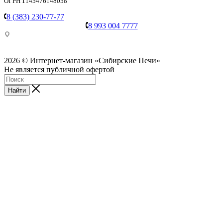
ОГРН 1145476148058
8 (383) 230-77-77
8 993 004 7777
Пункт выдачи: Москва, ул. Вавилова 9а, строение 3 (филиал
ТК Деловые линии)
2026 © Интернет-магазин «Сибирские Печи»
Не является публичной офертой
Найти