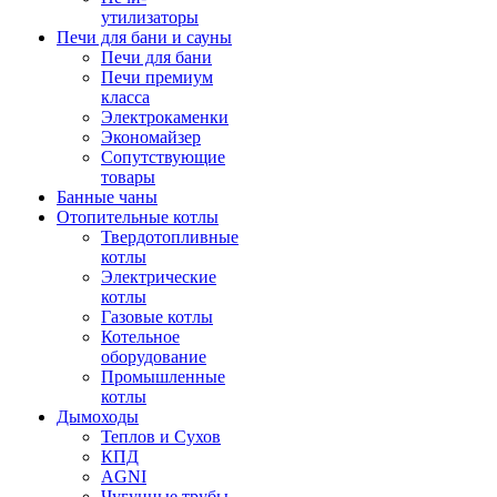
утилизаторы
Печи для бани и сауны
Печи для бани
Печи премиум
класса
Электрокаменки
Экономайзер
Сопутствующие
товары
Банные чаны
Отопительные котлы
Твердотопливные
котлы
Электрические
котлы
Газовые котлы
Котельное
оборудование
Промышленные
котлы
Дымоходы
Теплов и Сухов
КПД
AGNI
Чугунные трубы