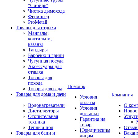
"Сибирь"
Чистка дымохода
Ферингер
ProMetall
Товары для отдыха
Мангалы,
коптильни,
казаны
Тандыры
Барбекю и грили
Чугунная посуда
Аксессуары для
отдыха
Товары для
похода
Помощь
Товары для сада
Товары для дома и дачи
Компания
Условия
оплаты
Водонагреватели
О ком
Условия
Дистилляторы
Новос
доставки
Отопительная
Услуг
Гарантия на
техника
товар
Теплый пол
Отзыв
Юридическим
Товары для бани и
Вакан
лицам